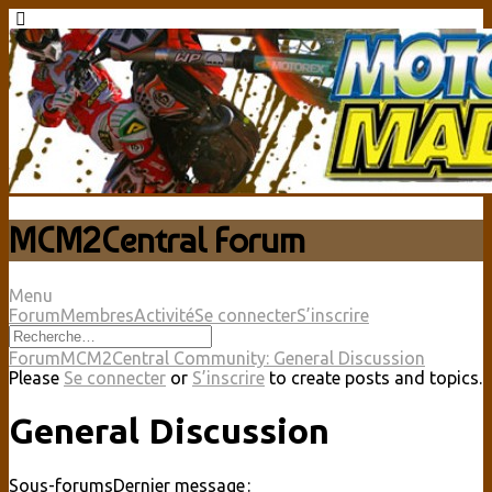
MCM2Central Forum
Menu
Navigation
Forum
Membres
Activité
Se connecter
S’inscrire
du
forum
Fil
Forum
MCM2Central Community: General Discussion
d’Ariane
Please
Se connecter
or
S’inscrire
to create posts and topics.
du
forum –
General Discussion
Vous
êtes
ici :
Sous-forums
Dernier message :