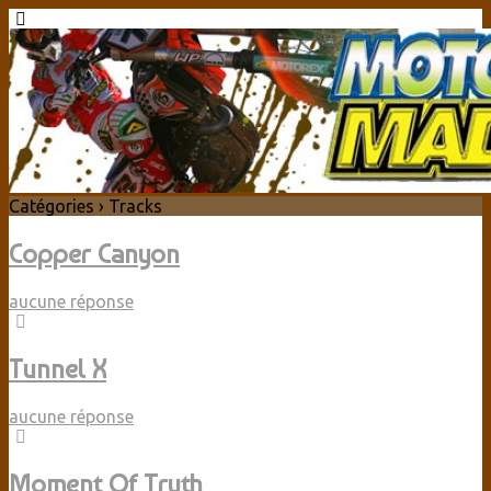
Catégories ›
Tracks
Copper Canyon
aucune réponse
Tunnel X
aucune réponse
Moment Of Truth