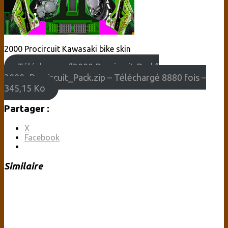
2000 Procircuit Kawasaki bike skin
Télécharger “2000 Procircuit Pack”
2000_Procircuit_Pack.zip – Téléchargé 8880 fois –
345,15 Ko
Partager :
X
Facebook
Similaire