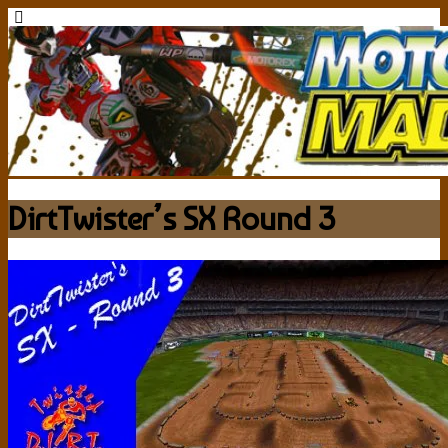
DirtTwister’s SX Round 3