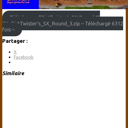
Télécharger “DirtTwister's SX Round 3”
SX_DirtTwister's_SX_Round_3.zip – Téléchargé 6312
fois –
Partager :
X
Facebook
Similaire